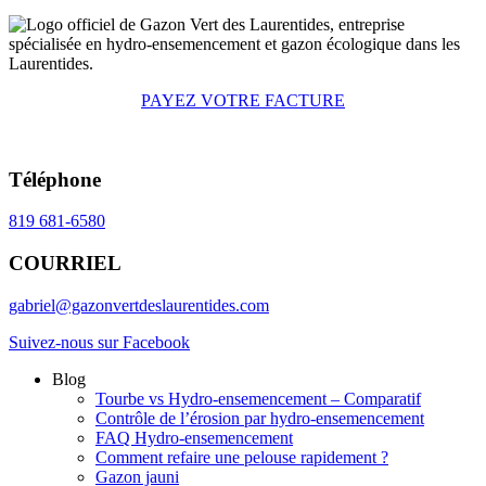
PAYEZ VOTRE FACTURE
Téléphone
819 681-6580
COURRIEL
gabriel@gazonvertdeslaurentides.com
Suivez-nous sur Facebook
Blog
Tourbe vs Hydro-ensemencement – Comparatif
Contrôle de l’érosion par hydro-ensemencement
FAQ Hydro-ensemencement
Comment refaire une pelouse rapidement ?
Gazon jauni