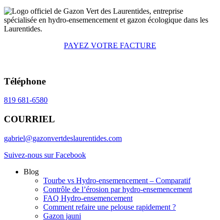
PAYEZ VOTRE FACTURE
Téléphone
819 681-6580
COURRIEL
gabriel@gazonvertdeslaurentides.com
Suivez-nous sur Facebook
Blog
Tourbe vs Hydro-ensemencement – Comparatif
Contrôle de l’érosion par hydro-ensemencement
FAQ Hydro-ensemencement
Comment refaire une pelouse rapidement ?
Gazon jauni