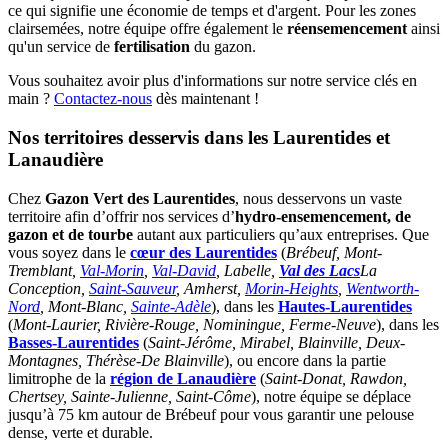
ce qui signifie une économie de temps et d'argent. Pour les zones
clairsemées, notre équipe offre également le
réensemencement
ainsi
qu'un service de
fertilisation
du gazon.
Vous souhaitez avoir plus d'informations sur notre service clés en
main ?
Contactez-nous
dès maintenant !
Nos territoires desservis dans les Laurentides et
Lanaudière
Chez
Gazon Vert des Laurentides
, nous desservons un vaste
territoire afin d’offrir nos services d’
hydro-ensemencement, de
gazon et de tourbe
autant aux particuliers qu’aux entreprises. Que
vous soyez dans le
cœur des Laurentides
(
Brébeuf, Mont-
Tremblant,
Val-Morin
,
Val-David
, Labelle,
Val des Lacs
La
Conception,
Saint-Sauveur
, Amherst,
Morin-Heights
,
Wentworth-
Nord
, Mont-Blanc,
Sainte-Adèle
), dans les
Hautes-Laurentides
(
Mont-Laurier, Rivière-Rouge, Nominingue, Ferme-Neuve
), dans les
Basses-Laurentides
(
Saint-Jérôme, Mirabel, Blainville, Deux-
Montagnes, Thérèse-De Blainville
), ou encore dans la partie
limitrophe de la
région de Lanaudière
(
Saint-Donat, Rawdon,
Chertsey, Sainte-Julienne, Saint-Côme
), notre équipe se déplace
jusqu’à 75 km autour de Brébeuf pour vous garantir une pelouse
dense, verte et durable.