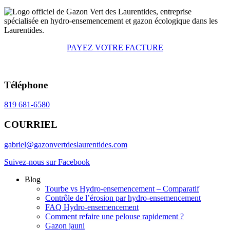
PAYEZ VOTRE FACTURE
Téléphone
819 681-6580
COURRIEL
gabriel@gazonvertdeslaurentides.com
Suivez-nous sur Facebook
Blog
Tourbe vs Hydro-ensemencement – Comparatif
Contrôle de l’érosion par hydro-ensemencement
FAQ Hydro-ensemencement
Comment refaire une pelouse rapidement ?
Gazon jauni